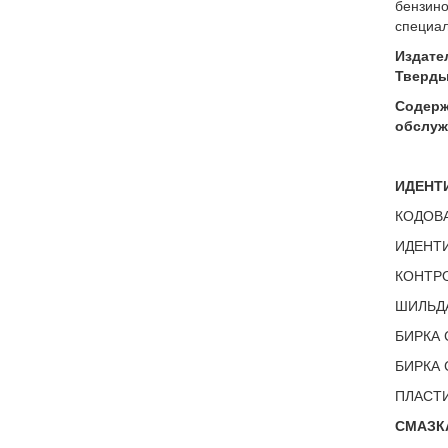
бензино
специал
Издате
Твердый
Содержа
обслуж
ИДЕНТИ
КОДОВА
ИДЕНТИ
КОНТРО
ШИЛЬДА
БИРКА 
БИРКА 
ПЛАСТИ
СМАЗКА