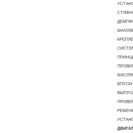
УСТАН
СТЯЖН
ДЕМПФЕ
МАХОВИ
КРЕПЛЕ
СИСТЕМ
ПРИНЦИ
ПРОВЕР
МАСЛЯ
ВПУСКН
ВЫПУСК
ПРОВЕР
РЕМЕНЬ
УСТАНО
ДВИГАТ