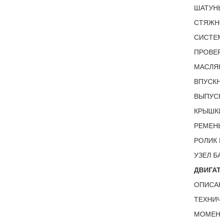
ШАТУН
СТЯЖН
СИСТЕМ
ПРОВЕР
МАСЛЯ
ВПУСКН
ВЫПУСК
КРЫШКИ
РЕМЕНЬ
РОЛИК 
УЗЕЛ Б
ДВИГАТ
ОПИСА
ТЕХНИЧ
МОМЕНТ